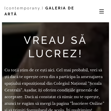
{contemporany.}
GALERIA DE
ARTĂ
VREAU SĂ
LUCREZ!
Cu toții știm de ce ești aici. Cel mai probabil, vrei să
ști dacă te oprește ceva din a participa la amenajarea
spațiului expozițional din Colegiul Național ”Școala
Centrală”. Așadar, îți oferim condițiile generale de
acceptare. Dacă ai constatat că nimic nu te oprește,
atunci te rugăm să mergi la pagina ”Înscriere Online”
și să trimiți formularul de acolo. Îți mulțimim!