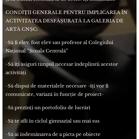
CONDIȚII GENERALE PENTRU IMPLICAREA ÎN
ACTIVITATEA DESFĂȘURATĂ LA GALERIA DE
ARTĂ CNȘC:
-Să fi elev, fost elev sau profesor al Colegiului
Național ”Școala Centrală”
-Să îți asiguri timpul necesar îndeplinrii acestor
activități
-Să dispui de materialele necesare -îți vor fi
comunicate, variază în funcție de proiect-
-Să prezinți un portofoliu de lucrări
-Să te afli în ciclul gimnazial sau mai sus
-Să ai îndemânarea de a picta pe obiecte