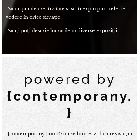
-Să dispui de creativitate și să-ți expui punctele de
vedere în orice situație
-Să îți poți descrie lucrările în diverse expoziții
powered by
{contemporany.
}
{contemporany.} no.10 nu se limitează la o revistă, ci