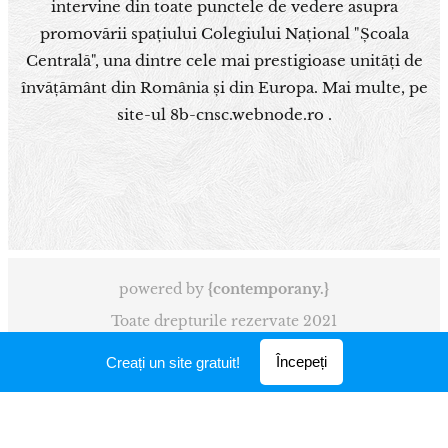
intervine din toate punctele de vedere asupra
promovării spațiului Colegiului Național "Școala
Centrală", una dintre cele mai prestigioase unități de
învățământ din România și din Europa. Mai multe, pe
site-ul 8b-cnsc.webnode.ro .
powered by
{contemporany.}
Toate drepturile rezervate 2021
Creat cu
Webnode
Începeți
Creați un site gratuit!